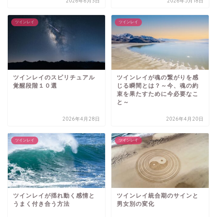
2026年6月3日
2026年5月18日
ツインレイ
ツインレイ
ツインレイのスピリチュアル
ツインレイが魂の繋がりを感
覚醒段階１０選
じる瞬間とは？～今、魂の約
束を果たすために今必要なこ
と～
2026年4月28日
2026年4月20日
ツインレイ
ツインレイ
ツインレイが揺れ動く感情と
ツインレイ統合期のサインと
うまく付き合う方法
男女別の変化