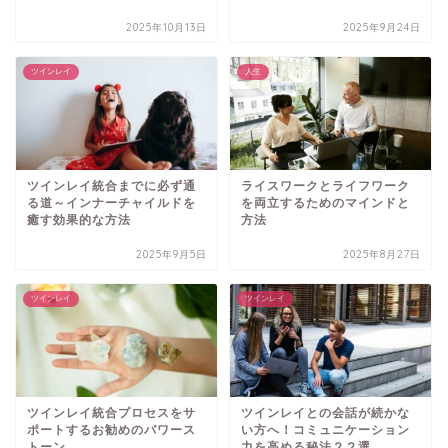
2025年10月13日
2025年9月24日
ツインレイ
人生
ツインレイ統合までに必ず通
ライスワークとライフワーク
る道～インナーチャイルドを
を両立するためのマインドと
癒す効果的な方法
方法
2025年9月5日
2025年8月27日
ツインレイ
ツインレイ
ツインレイ統合プロセスをサ
ツインレイとの会話が続かな
ポートするお勧めのパワース
い方へ！コミュニケーション
トーン
力を高める秘法２２選