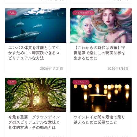
人生
スピリチュアル
エンパス体質を才能として生
【これからの時代は必須】宇
かすために～即実践できるス
宙意識で楽にこの現実世界を
ピリチュアルな方法
生きるために
2026年1月21日
2026年1月6日
人生
ツインレイ
今最も重要！グラウンディン
ツインレイが闇を最速で乗り
グのスピリチュアルな意味と
越えるために必要なこと
具体的方法・その効果とは