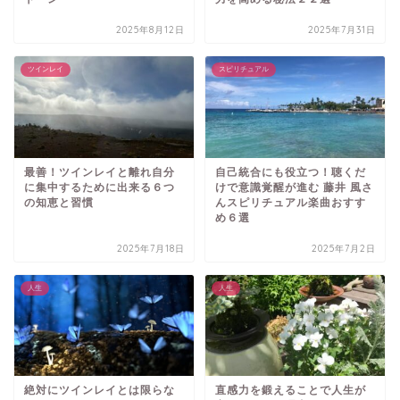
2025年8月12日
2025年7月31日
ツインレイ
スピリチュアル
最善！ツインレイと離れ自分
自己統合にも役立つ！聴くだ
に集中するために出来る６つ
けで意識覚醒が進む 藤井 風さ
の知恵と習慣
んスピリチュアル楽曲おすす
め６選
2025年7月18日
2025年7月2日
人生
人生
絶対にツインレイとは限らな
直感力を鍛えることで人生が