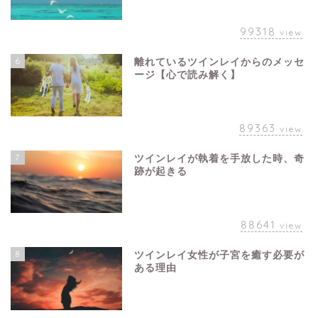
99318
view
6
離れているツインレイからのメッセ
ージ【心で読み解く】
89363
view
7
ツインレイが執着を手放した時、奇
跡が起きる
88641
view
8
ツインレイ女性が子宮を癒す必要が
ある理由