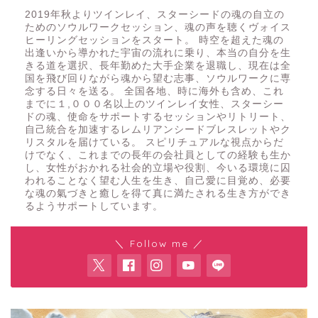
2019年秋よりツインレイ、スターシードの魂の自立の
ためのソウルワークセッション、魂の声を聴くヴォイス
ヒーリングセッションをスタート。 時空を超えた魂の
出逢いから導かれた宇宙の流れに乗り、本当の自分を生
きる道を選択、長年勤めた大手企業を退職し、現在は全
国を飛び回りながら魂から望む志事、ソウルワークに専
念する日々を送る。 全国各地、時に海外も含め、これ
までに１,０００名以上のツインレイ女性、スターシー
ドの魂、使命をサポートするセッションやリトリート、
自己統合を加速するレムリアンシードブレスレットやク
リスタルを届けている。 スピリチュアルな視点からだ
けでなく、これまでの長年の会社員としての経験も生か
し、女性がおかれる社会的立場や役割、今いる環境に囚
われることなく望む人生を生き、自己愛に目覚め、必要
な魂の氣づきと癒しを得て真に満たされる生き方ができ
るようサポートしています。
＼ Follow me ／