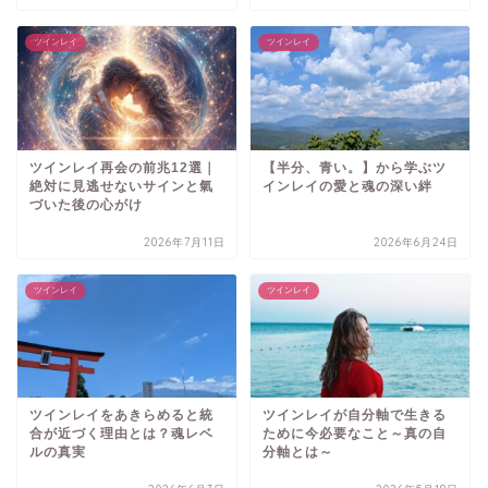
ツインレイ
ツインレイ
ツインレイ再会の前兆12選｜
【半分、青い。】から学ぶツ
絶対に見逃せないサインと氣
インレイの愛と魂の深い絆
づいた後の心がけ
2026年7月11日
2026年6月24日
ツインレイ
ツインレイ
ツインレイをあきらめると統
ツインレイが自分軸で生きる
合が近づく理由とは？魂レベ
ために今必要なこと～真の自
ルの真実
分軸とは～