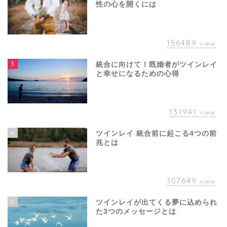
性の心を開くには
156489
view
3
統合に向けて！既婚者がツインレイ
と幸せになるための心得
131941
view
4
ツインレイ 統合前に起こる4つの前
兆とは
107649
view
5
ツインレイが出てくる夢に込められ
た3つのメッセージとは