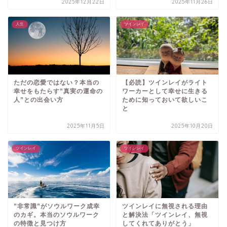
2025年12月22日
2025年11月26日
人生
ツインレイ
ただの恋愛ではない？本当の
【必読】ツインレイがライト
幸せをもたらす”真実の運命の
ワーカーとして幸せに生きる
人”との出会い方
ために知っておいて欲しいこ
と
2025年11月5日
2025年10月20日
ツインレイ
ツインレイ
”非常識”がソウルワーク成幸
ツインレイに無視される理由
のカギ。本当のソウルワーク
と解決法「ツインレイ、無視
の特徴と見つけ方
してくれてありがとう」