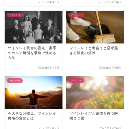
2026年4月2日
2026年3月24日
ツインレイ
ツインレイ
ツインレイ統合の盲点・家系
ツインレイと出会うと必ず起
のカルマ解消を最速で進める
きる浄化の症状
方法
2026年3月12日
2026年2月20日
ツインレイ
ツインレイ
今大きな分岐点。ツインレイ
ツインレイだと確信を持つ瞬
男性の変化とは
間２２選
2026年2月9日
2026年1月26日