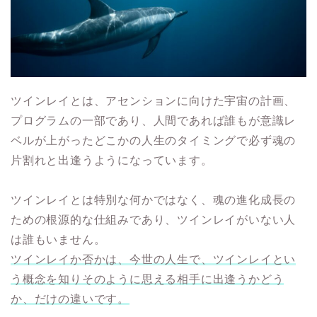
ツインレイとは、アセンションに向けた宇宙の計画、
プログラムの一部であり、人間であれば誰もが意識レ
ベルが上がったどこかの人生のタイミングで必ず魂の
片割れと出逢うようになっています。
ツインレイとは特別な何かではなく、魂の進化成長の
ための根源的な仕組みであり、ツインレイがいない人
は誰もいません。
ツインレイか否かは、今世の人生で、ツインレイとい
う概念を知りそのように思える相手に出逢うかどう
か、だけの違いです。