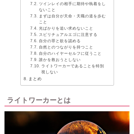
ツインレイの相手に期待や執着をし
ないこと
まずは自分が天命・天職の道を歩む
こと
光ばかりを追い求めないこと
スピリチュアルエゴに注意する
自分の罪と欲を認める
自然とのつながりを持つこと
自分のハイヤーセルフに従うこと
誰かを救おうとしない
ライトワーカーであることを特別
視しない
まとめ
ライトワーカーとは