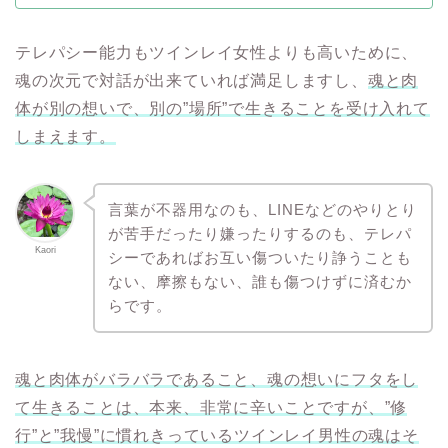
テレパシー能力もツインレイ女性よりも高いために、
魂の次元で対話が出来ていれば満足しますし、
魂と肉
体が別の想いで、別の”場所”で生きることを受け入れて
しまえます。
言葉が不器用なのも、LINEなどのやりとり
が苦手だったり嫌ったりするのも、テレパ
Kaori
シーであればお互い傷ついたり諍うことも
ない、摩擦もない、誰も傷つけずに済むか
らです。
魂と肉体がバラバラであること、魂の想いにフタをし
て生きることは、本来、非常に辛いことですが、”修
行”と”我慢”に慣れきっているツインレイ男性の魂はそ