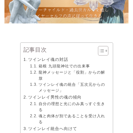
記事目次
ツインレイ魂の対話
箱根 九頭龍神社での出来事
龍神メッセージと「役割」からの解
放
ツインレイ魂の統合「五次元からの
メッセージ」
ツインレイ男性の魂の傾向
自分の理想と光にのみ真っすぐ生き
る
魂と肉体が別であることを受け入れ
る
ツインレイ統合へ向けて