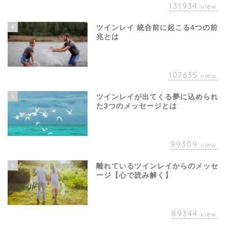
131934
view
4
ツインレイ 統合前に起こる4つの前
兆とは
107635
view
5
ツインレイが出てくる夢に込められ
た3つのメッセージとは
99309
view
6
離れているツインレイからのメッセ
ージ【心で読み解く】
89344
view