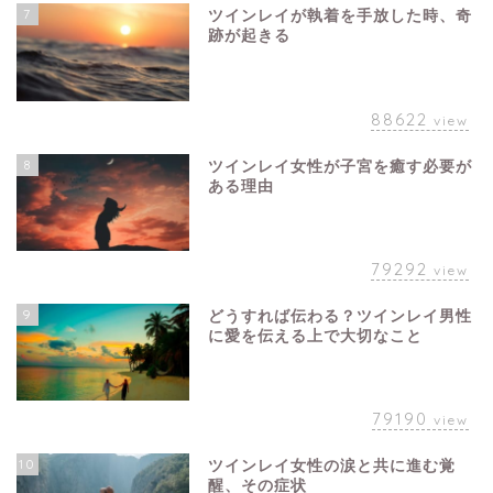
7
ツインレイが執着を手放した時、奇
跡が起きる
88622
view
8
ツインレイ女性が子宮を癒す必要が
ある理由
79292
view
9
どうすれば伝わる？ツインレイ男性
に愛を伝える上で大切なこと
79190
view
10
ツインレイ女性の涙と共に進む覚
醒、その症状