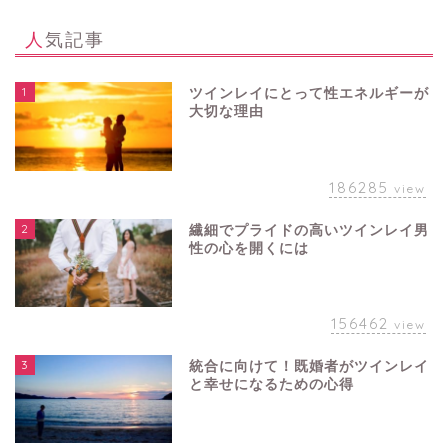
人気記事
1
ツインレイにとって性エネルギーが
大切な理由
186285
view
2
繊細でプライドの高いツインレイ男
性の心を開くには
156462
view
3
統合に向けて！既婚者がツインレイ
と幸せになるための心得