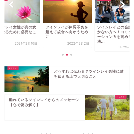
インレイ女性が真の女
ツインレイが体調不良を
ツインレイとの会話
となるために必要なこ
超えて統合へ向かうため
かない方へ！コミュ
に
ーション力を高める
法...
2021年2月10日
2022年2月2日
2025年7
どうすれば伝わる？ツインレイ男性に愛
を伝える上で大切なこと
離れているツインレイからのメッセージ
【心で読み解く】